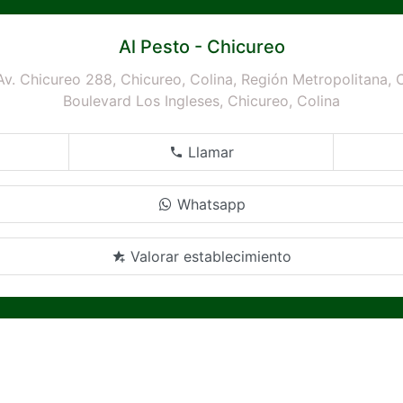
Al Pesto - Chicureo
Av. Chicureo 288, Chicureo, Colina, Región Metropolitana, C
Boulevard Los Ingleses, Chicureo, Colina
Llamar
Whatsapp
Valorar establecimiento