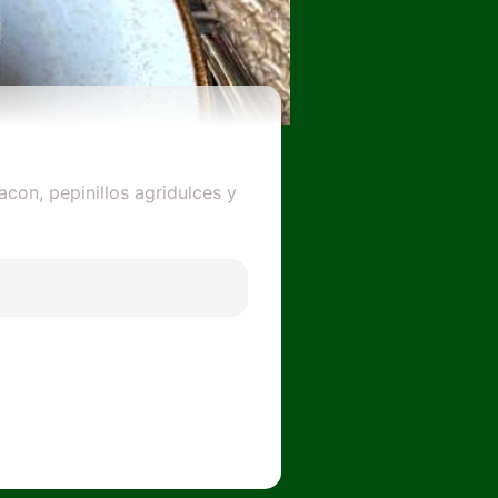
con, pepinillos agridulces y