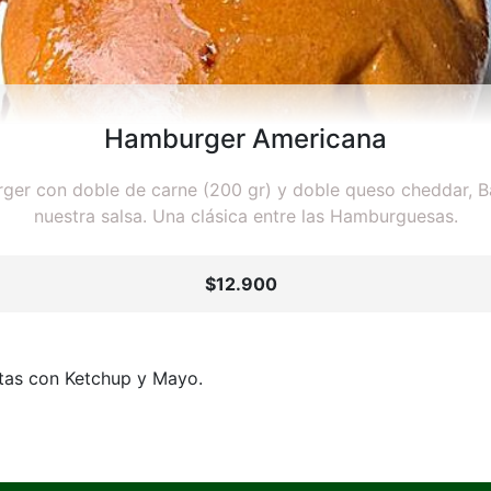
Hamburger Americana
er con doble de carne (200 gr) y doble queso cheddar, Ba
nuestra salsa. Una clásica entre las Hamburguesas.
$12.900
tas con Ketchup y Mayo.