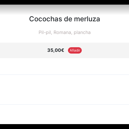
Cocochas de merluza
Pil-pil, Romana, plancha
35,00€
Añadir