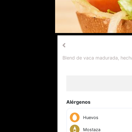
Blend de vaca madurada, hecha 
Alérgenos
Huevos
Mostaza