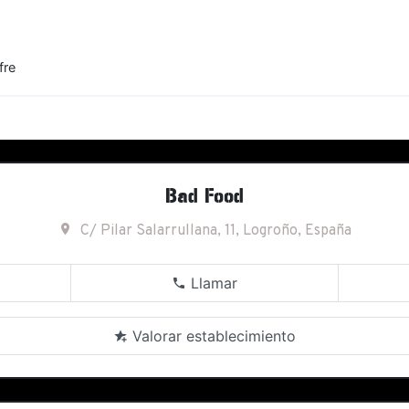
fre
Bad Food
C/ Pilar Salarrullana, 11, Logroño, España
Llamar
Valorar establecimiento