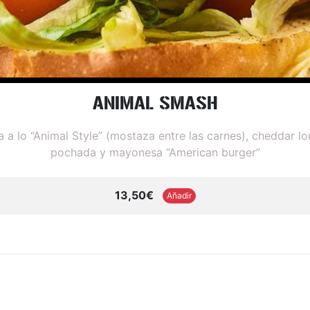
ANIMAL SMASH
a lo “Animal Style” (mostaza entre las carnes), cheddar lo
pochada y mayonesa “American burger”
13,50€
Añadir