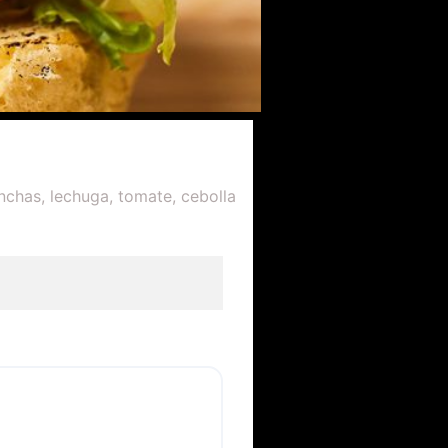
nchas, lechuga, tomate, cebolla