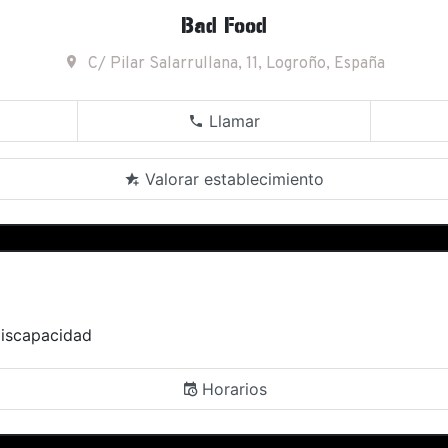
Bad Food
C/ Pilar Salarrullana, 11, Logroño, España
Llamar
Valorar establecimiento
discapacidad
Horarios