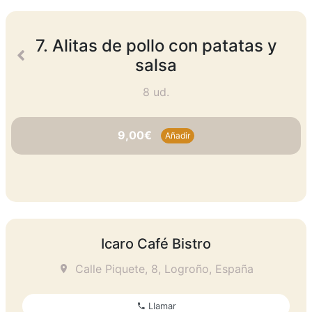
7. Alitas de pollo con patatas y
salsa
8 ud.
9,00€
Añadir
Icaro Café Bistro
Calle Piquete, 8, Logroño, España
Llamar