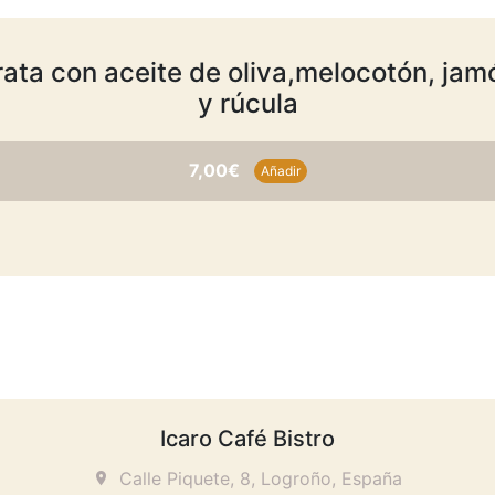
rata con aceite de oliva,melocotón, ja
y rúcula
7,00€
Añadir
Icaro Café Bistro
Calle Piquete, 8, Logroño, España