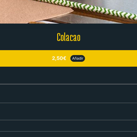
Colacao
2,50€
Añadir