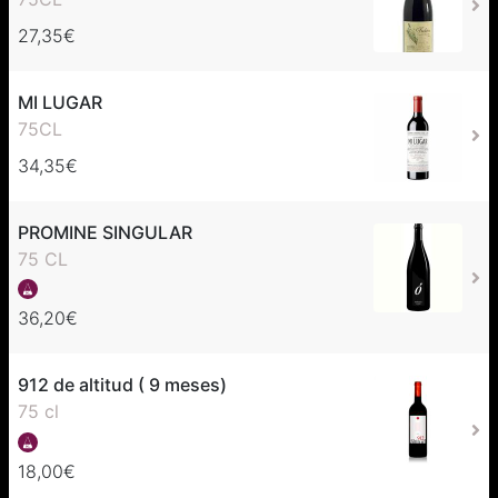
27,35€
MI LUGAR
75CL
34,35€
PROMINE SINGULAR
75 CL
36,20€
912 de altitud ( 9 meses)
75 cl
18,00€