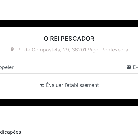
O REI PESCADOR
Pl. de Compostela, 29, 36201 Vigo, Pontevedra
peler
E-
Évaluer l’établissement
ndicapées