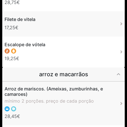
28,75€
Filete de vitela
17,25€
Escalope de vótela
19,25€
arroz e macarrãos
Arroz de mariscos. (Ameixas, zumburinhas, e
camaroes)
mínimo 2 porções. preço de cada porção
28,45€