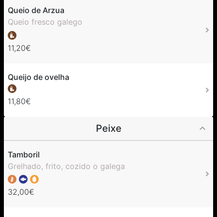
Queio de Arzua
Queio fresco galego
11,20€
Queijo de ovelha
11,80€
Peixe
Tamboril
Grelhado, frito, cozido o galega
32,00€