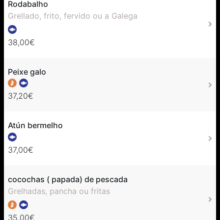
Rodabalho
Grellado, frito, fervido ou a Galega
38,00€
Peixe galo
37,20€
Atún bermelho
37,00€
cocochas ( papada) de pescada
Grelhadas, pancha ou fritas
35,00€