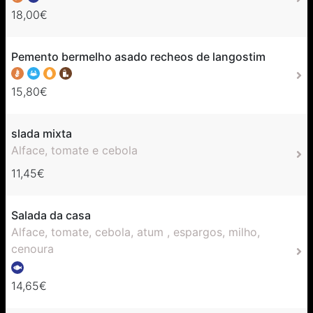
18,00€
Pemento bermelho asado recheos de langostim
15,80€
slada mixta
Alface, tomate e cebola
11,45€
Salada da casa
Alface, tomate, cebola, atum , espargos, milho,
cenoura
14,65€