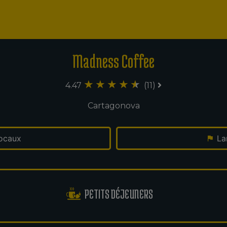
Madness Coffee
4.47
(11)
Cartagonova
ocaux
La
PETITS DÉJEUNERS