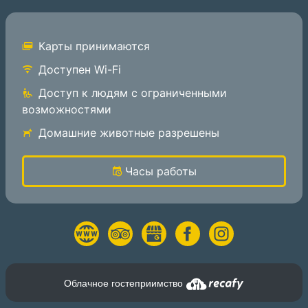
Карты принимаются
Доступен Wi-Fi
Доступ к людям с ограниченными
возможностями
Домашние животные разрешены
Часы работы
Облачное гостеприимство