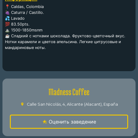
📍 Caldas, Colombia
🍇 Caturra / Castillo.
💦 Lavado
💯 83.50pts.
⛰ 1500-1850msnm
☕️ Сладкий с нотками шоколада. Фруктово-цветочный вкус.
Нотки карамели и цветов апельсина. Легкие цитрусовые и
мандариновые ноты.
Madness Coffee
Calle San Nicolás, 4, Alicante (Alacant), España
Оценить заведение