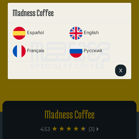
Madness Coffee
Español
English
Français
Русский
X
Madness Coffee
4.53
(3)