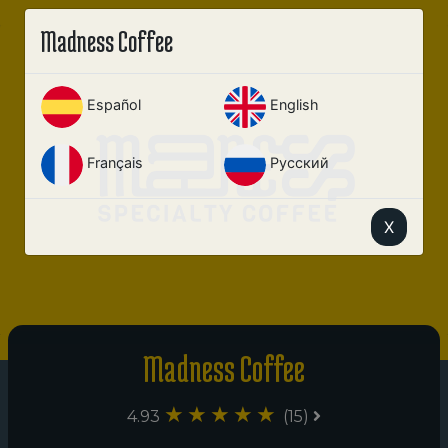
Madness Coffee
Español
English
Français
Русский
X
Madness Coffee
4.93
(15)