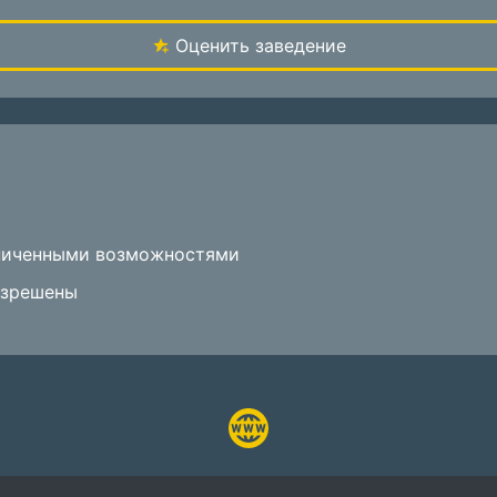
Оценить заведение
аниченными возможностями
азрешены