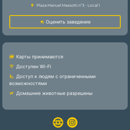
Plaza Manuel Massotti nº3 - Local 1
Оценить заведение
Карты принимаются
Доступен Wi-Fi
Доступ к людям с ограниченными
возможностями
Домашние животные разрешены