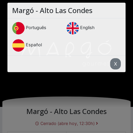
Margó - Alto Las Condes
Português
English
Español
X
Margó - Alto Las Condes
Cerrado (abre hoy, 12:30h)