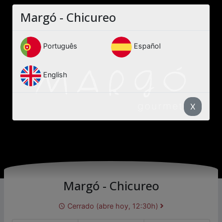
Margó - Chicureo
Português
Español
English
X
Margó - Chicureo
Cerrado (abre hoy, 12:30h)