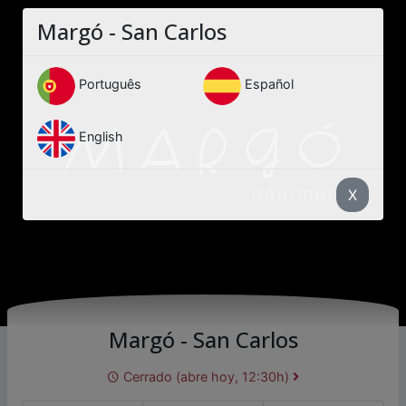
Margó - San Carlos
Português
Español
English
X
Margó - San Carlos
Cerrado (abre hoy, 12:30h)